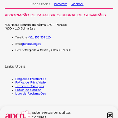
Redes Socias
Instagram
Facebook
ASSOCIAÇÃO DE PARALISIA CEREBRAL DE GUIMARÃES
Rua Nossa Senhora de Fátima, 140 - Penselo
4800 - 110 Guimarães
Telefone
+351 253 559 120
Email
geral@apcg.pt
Horário
Segunda a Sexta / 08h30 - 19h00
Links Úteis
Perguntas Frequentes
Política de Privacidade
Termos e Condições
Política de Cookies
Livro de Reclamações
Dados Gerais
Este website utiliza
cookies