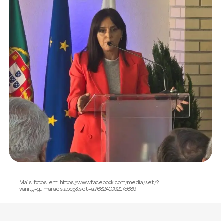
Mais fotos em: https://www.facebook.com/media/set/?
vanity=guimaraes.apcg&set=a.768241092175689