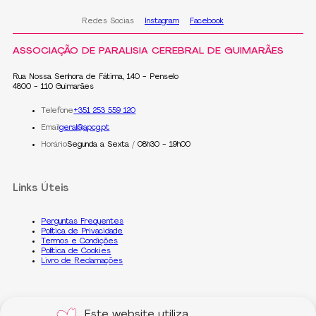
Redes Socias
Instagram
Facebook
ASSOCIAÇÃO DE PARALISIA CEREBRAL DE GUIMARÃES
Rua Nossa Senhora de Fátima, 140 - Penselo
4800 - 110 Guimarães
Telefone
+351 253 559 120
Email
geral@apcg.pt
Horário
Segunda a Sexta / 08h30 - 19h00
Links Úteis
Perguntas Frequentes
Política de Privacidade
Termos e Condições
Política de Cookies
Livro de Reclamações
Dados Gerais
Este website utiliza