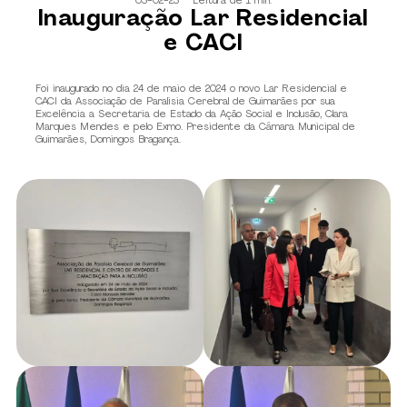
05-02-25
Leitura de 1 min.
Inauguração Lar Residencial
e CACI
Foi inaugurado no dia 24 de maio de 2024 o novo Lar Residencial e
CACI da Associação de Paralisia Cerebral de Guimarães por sua
Excelência a Secretaria de Estado da Ação Social e Inclusão, Clara
Marques Mendes e pelo Exmo. Presidente da Câmara Municipal de
Guimarães, Domingos Bragança.